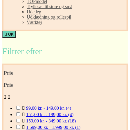
TOPmodel
Tryllesæt til store og små
Ude leg
Udklædning og rollespil
Værktøj

OK
Filtrer efter
Pris
Pris



99,00 kr. - 149,00 kr.
(4)

151,00 kr. - 199,00 kr.
(4)

159,00 kr. - 349,00 kr.
(18)

1.599,00 kr. - 1.999,00 kr.
(1)