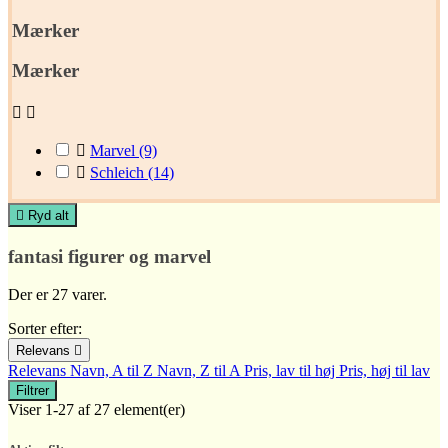
Mærker
Mærker



Marvel
(9)

Schleich
(14)

Ryd alt
fantasi figurer og marvel
Der er 27 varer.
Sorter efter:
Relevans

Relevans
Navn, A til Z
Navn, Z til A
Pris, lav til høj
Pris, høj til lav
Filtrer
Viser 1-27 af 27 element(er)