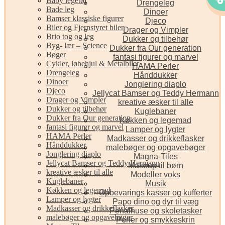
Baby legetøj
Drengeleg
Bade leg
Dinoer
Bamser klassiske figurer
Djeco
Biler og Fjernstyret biler
Drager og Vimpler
Brio tog og leg
Dukker og tilbehør
Byg- lær – Science
Dukker fra Our generation
Bøger
fantasi figurer og marvel
Cykler, løbehjul & Metalbiler
HAMA Perler
Drengeleg
Hånddukker
Dinoer
Jonglering diaplo
Djeco
Jellycat Bamser og Teddy Hermann
Drager og Vimpler
kreative æsker til alle
Dukker og tilbehør
Kuglebaner
Dukker fra Our generation
Køkken og legemad
fantasi figurer og marvel
Lamper og lygter
HAMA Perler
Madkasser og drikkeflasker
Hånddukker
malebøger og opgavebøger
Jonglering diaplo
Magna-Tiles
Jellycat Bamser og Teddy Hermann
Makeup til børn
kreative æsker til alle
Modeller voks
Kuglebaner
Musik
Køkken og legemad
Opbevarings kasser og kufferter
Lamper og lygter
Papo dino og dyr til væg
Madkasser og drikkeflasker
Penalhuse og skoletasker
malebøger og opgavebøger
Perler og smykkeskrin