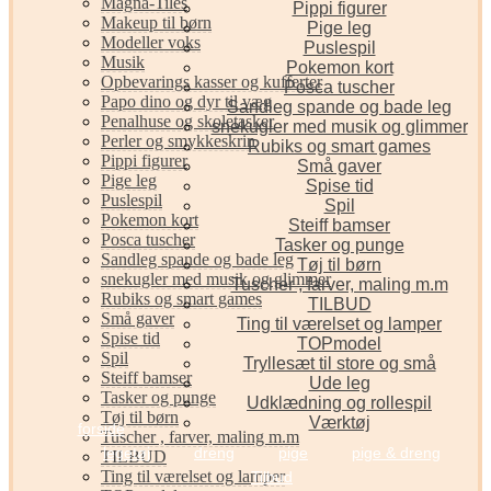
Magna-Tiles
Pippi figurer
Makeup til børn
Pige leg
Modeller voks
Puslespil
Musik
Pokemon kort
Opbevarings kasser og kufferter
Posca tuscher
Papo dino og dyr til væg
Sandleg spande og bade leg
Penalhuse og skoletasker
snekugler med musik og glimmer
Perler og smykkeskrin
Rubiks og smart games
Pippi figurer
Små gaver
Pige leg
Spise tid
Puslespil
Spil
Pokemon kort
Steiff bamser
Posca tuscher
Tasker og punge
Sandleg spande og bade leg
Tøj til børn
snekugler med musik og glimmer
Tuscher , farver, maling m.m
Rubiks og smart games
TILBUD
Små gaver
Ting til værelset og lamper
Spise tid
TOPmodel
Spil
Tryllesæt til store og små
Steiff bamser
Ude leg
Tasker og punge
Udklædning og rollespil
Tøj til børn
Værktøj
forside
Tuscher , farver, maling m.m
legetøj
dreng
pige
pige & dreng
TILBUD
Ting til værelset og lamper
Tilbud