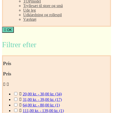
TOPmodel
Tryllesæt til store og små
Ude leg
Udklædning og rollespil
Værktøj

OK
Filtrer efter
Pris
Pris



20,00 kr. - 30,00 kr.
(34)

31,00 kr. - 39,00 kr.
(17)

64,00 kr. - 80,00 kr.
(1)

111,00 kr. - 139,00 kr.
(1)