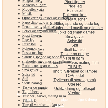
Magna-Tiles
Pippi figurer
Makeup til børn
Pige leg
Modeller voks
Puslespil
Musik
Pokemon kort
Opbevarings kasser og kufferter
Posca tuscher
Papo dino og dyr til væg
Sandleg spande og bade leg
Penalhuse og skoletasker
snekugler med musik og glimmer
Perler og smykkeskrin
Rubiks og smart games
Pippi figurer
Små gaver
Pige leg
Spise tid
Puslespil
Spil
Pokemon kort
Steiff bamser
Posca tuscher
Tasker og punge
Sandleg spande og bade leg
Tøj til børn
snekugler med musik og glimmer
Tuscher , farver, maling m.m
Rubiks og smart games
TILBUD
Små gaver
Ting til værelset og lamper
Spise tid
TOPmodel
Spil
Tryllesæt til store og små
Steiff bamser
Ude leg
Tasker og punge
Udklædning og rollespil
Tøj til børn
Værktøj
forside
Tuscher , farver, maling m.m
legetøj
dreng
pige
pige & dreng
TILBUD
Ting til værelset og lamper
Tilbud