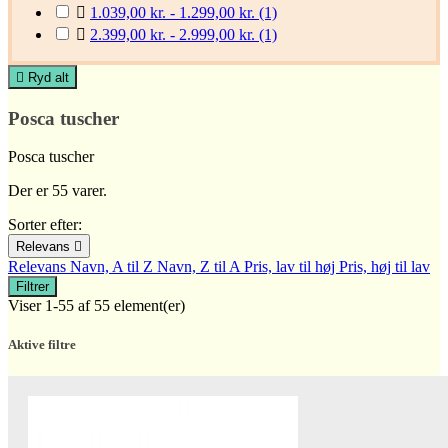

1.039,00 kr. - 1.299,00 kr.
(1)

2.399,00 kr. - 2.999,00 kr.
(1)

Ryd alt
Posca tuscher
Posca tuscher
Der er 55 varer.
Sorter efter:
Relevans

Relevans
Navn, A til Z
Navn, Z til A
Pris, lav til høj
Pris, høj til lav
Filtrer
Viser 1-55 af 55 element(er)
Aktive filtre