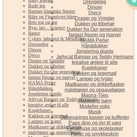
Baby legetøj
Drengeleg
Bade leg
Dinoer
Bamser klassiske figurer
Djeco
Biler og Fjernstyret biler
Drager og Vimpler
Brio tog og leg
Dukker og tilbehør
Byg- lær – Science
Dukker fra Our generation
Bøger
fantasi figurer og marvel
Cykler, løbehjul & Metalbiler
HAMA Perler
Drengeleg
Hånddukker
Dinoer
Jonglering diaplo
Djeco
Jellycat Bamser og Teddy Hermann
Drager og Vimpler
kreative æsker til alle
Dukker og tilbehør
Kuglebaner
Dukker fra Our generation
Køkken og legemad
fantasi figurer og marvel
Lamper og lygter
HAMA Perler
Madkasser og drikkeflasker
Hånddukker
malebøger og opgavebøger
Jonglering diaplo
Magna-Tiles
Jellycat Bamser og Teddy Hermann
Makeup til børn
kreative æsker til alle
Modeller voks
Kuglebaner
Musik
Køkken og legemad
Opbevarings kasser og kufferter
Lamper og lygter
Papo dino og dyr til væg
Madkasser og drikkeflasker
Penalhuse og skoletasker
malebøger og opgavebøger
Perler og smykkeskrin