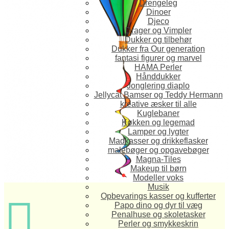
Drengeleg
Dinoer
Djeco
Drager og Vimpler
Dukker og tilbehør
Dukker fra Our generation
fantasi figurer og marvel
HAMA Perler
Hånddukker
Jonglering diaplo
Jellycat Bamser og Teddy Hermann
kreative æsker til alle
Kuglebaner
Køkken og legemad
Lamper og lygter
Madkasser og drikkeflasker
malebøger og opgavebøger
Magna-Tiles
Makeup til børn
Modeller voks
Musik
Opbevarings kasser og kufferter

Papo dino og dyr til væg
Penalhuse og skoletasker
Perler og smykkeskrin