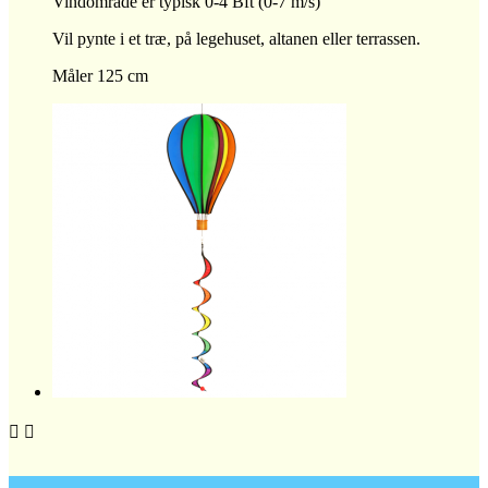
Vindområde er typisk 0-4 Bft (0-7 m/s)
Vil pynte i et træ, på legehuset, altanen eller terrassen.
Måler 125 cm

