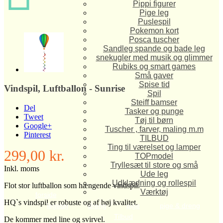
Pippi figurer
Pige leg
Puslespil
Pokemon kort
Posca tuscher
Sandleg spande og bade leg
snekugler med musik og glimmer
Rubiks og smart games
Små gaver
Spise tid
Vindspil, Luftballon - Sunrise
Spil
Steiff bamser
Del
Tasker og punge
Tweet
Tøj til børn
Google+
Tuscher , farver, maling m.m
Pinterest
TILBUD
Ting til værelset og lamper
299,00 kr.
TOPmodel
Tryllesæt til store og små
Inkl. moms
Ude leg
Udklædning og rollespil
Flot stor luftballon som hængende vindspil.
Værktøj
forside
HQ`s vindspil er robuste og af høj kvalitet.
legetøj
dreng
pige
pige & dreng
Tilbud
De kommer med line og svirvel.