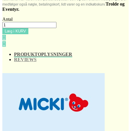
Trolde og
medfølger også nøgle, betalingskort, lidt varer og en indkøbskurv.
Eventyr.
Antal
Læg i KURV


PRODUKTOPLYSNINGER
REVIEWS