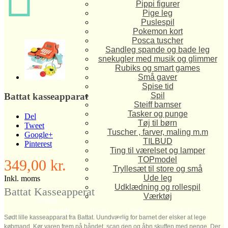
Pippi figurer
Pige leg
Puslespil
Pokemon kort
Posca tuscher
Sandleg spande og bade leg
snekugler med musik og glimmer
Rubiks og smart games
Små gaver
Spise tid
Spil
Battat kasseapparat
Steiff bamser
Tasker og punge
Del
Tøj til børn
Tweet
Tuscher , farver, maling m.m
Google+
TILBUD
Pinterest
Ting til værelset og lamper
TOPmodel
349,00 kr.
Tryllesæt til store og små
Ude leg
Inkl. moms
Udklædning og rollespil
Battat Kasseapperat
Værktøj
forside
legetøj
dreng
pige
pige & dreng
Sødt lille kasseapparat fra Battat. Uundværlig for barnet der elsker at lege
Tilbud
købmand. Kør varen frem på båndet, scan den og åbn skuffen med penge. Der