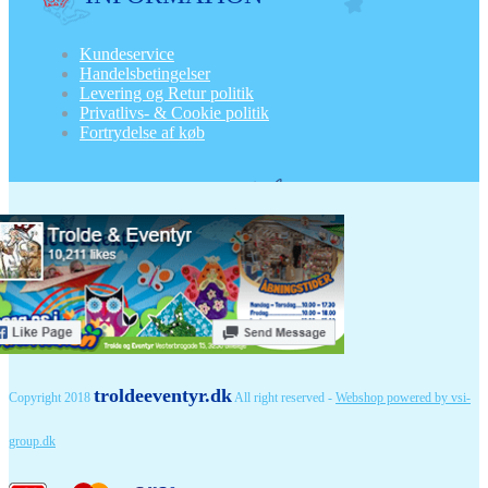
Kundeservice
Handelsbetingelser
Levering og Retur politik
Privatlivs- & Cookie politik
Fortrydelse af køb
troldeeventyr.dk
Copyright 2018
All right reserved -
Webshop powered by vsi-
group.dk