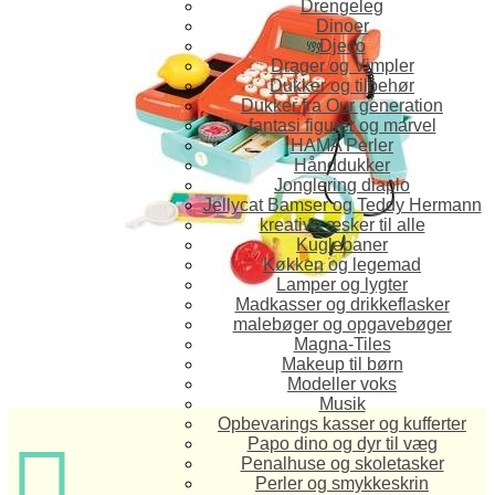
Drengeleg
Dinoer
Djeco
Drager og Vimpler
Dukker og tilbehør
Dukker fra Our generation
fantasi figurer og marvel
HAMA Perler
Hånddukker
Jonglering diaplo
Jellycat Bamser og Teddy Hermann
kreative æsker til alle
Kuglebaner
Køkken og legemad
Lamper og lygter
Madkasser og drikkeflasker
malebøger og opgavebøger
Magna-Tiles
Makeup til børn
Modeller voks
Musik
Opbevarings kasser og kufferter

Papo dino og dyr til væg
Penalhuse og skoletasker
Perler og smykkeskrin