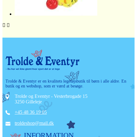


Trolde & Eventyr er en kvalitets legetøjsbutik til børn i alle aldre. En
butik og en webshop, som er værd at besøge.
Trolde og Eventyr - Vesterbrogade 15
3250 Gilleleje
+45 48 36 19 05
troldeshop@mail.dk
INFORMATION