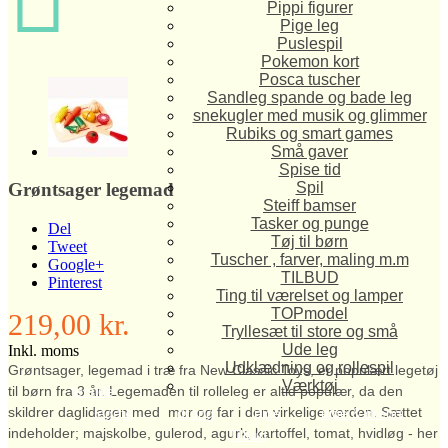
Pippi figurer
Pige leg
Puslespil
Pokemon kort
Posca tuscher
Sandleg spande og bade leg
snekugler med musik og glimmer
Rubiks og smart games
Små gaver
Spise tid
Spil
Grøntsager legemad
Steiff bamser
Tasker og punge
Del
Tøj til børn
Tweet
Tuscher , farver, maling m.m
Google+
TILBUD
Pinterest
Ting til værelset og lamper
TOPmodel
219,00 kr.
Tryllesæt til store og små
Ude leg
Inkl. moms
Udklædning og rollespil
Grøntsager, legemad i træ fra New Classic Toys, er populært legetøj
Værktøj
forside
til børn fra 3 år. Legemaden til rolleleg er altid populær, da den
skildrer daglidagen med mor og far i den virkelige verden. Sættet
legetøj
dreng
pige
pige & dreng
indeholder; majskolbe, gulerod, agurk, kartoffel, tomat, hvidløg - her
Tilbud