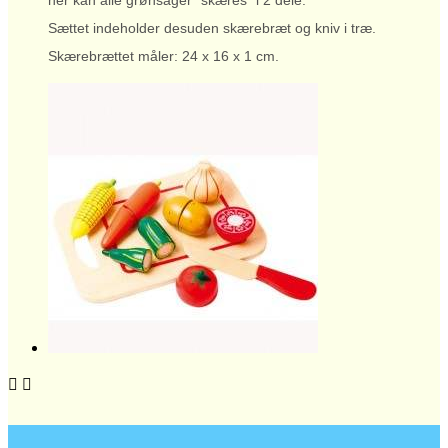
her kan alle grønsager "skæres" i 2 dele.
Sættet indeholder desuden skærebræt og kniv i træ.
Skærebrættet måler: 24 x 16 x 1 cm.

