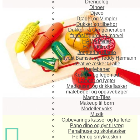
Drengeleg
Dinoer
Djeco
Drager og Vimpler
Dukker og tilbehør
Dukker fra Our generation
fantasi figurer og marvel
HAMA Perler
Hånddukker
Jonglering diaplo
Jellycat Bamser og Teddy Hermann
kreative æsker til alle
Kuglebaner
Køkken og legemad
Lamper og lygter
Madkasser og drikkeflasker
malebøger og opgavebøger
Magna-Tiles
Makeup til børn
Modeller voks
Musik
Opbevarings kasser og kufferter

Papo dino og dyr til væg
Penalhuse og skoletasker
Perler og smykkeskrin