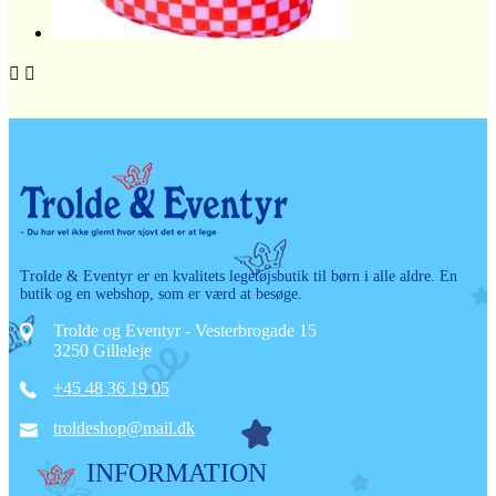


Trolde & Eventyr er en kvalitets legetøjsbutik til børn i alle aldre. En
butik og en webshop, som er værd at besøge.
Trolde og Eventyr - Vesterbrogade 15
3250 Gilleleje
+45 48 36 19 05
troldeshop@mail.dk
INFORMATION