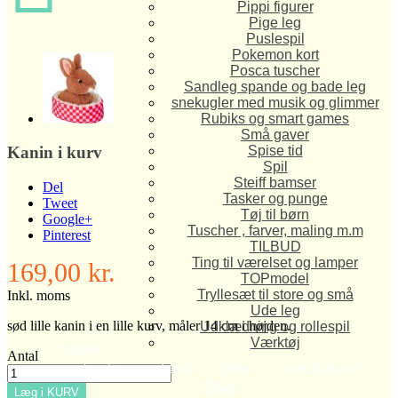
Pippi figurer
Pige leg
Puslespil
Pokemon kort
Posca tuscher
Sandleg spande og bade leg
snekugler med musik og glimmer
Rubiks og smart games
Små gaver
Spise tid
Kanin i kurv
Spil
Steiff bamser
Del
Tasker og punge
Tweet
Tøj til børn
Google+
Tuscher , farver, maling m.m
Pinterest
TILBUD
Ting til værelset og lamper
169,00 kr.
TOPmodel
Tryllesæt til store og små
Inkl. moms
Ude leg
sød lille kanin i en lille kurv, måler 14 cm i højden.
Udklædning og rollespil
Værktøj
forside
Antal
legetøj
dreng
pige
pige & dreng
Tilbud
Læg i KURV