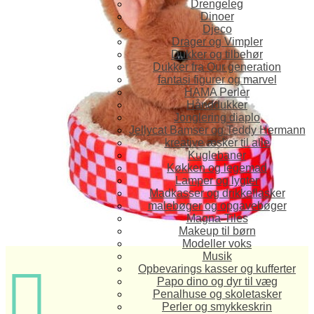
Drengeleg
Dinoer
Djeco
Drager og Vimpler
Dukker og tilbehør
Dukker fra Our generation
fantasi figurer og marvel
HAMA Perler
Hånddukker
Jonglering diaplo
Jellycat Bamser og Teddy Hermann
kreative æsker til alle
Kuglebaner
Køkken og legemad
Lamper og lygter
Madkasser og drikkeflasker
malebøger og opgavebøger
Magna-Tiles
Makeup til børn
Modeller voks
Musik

Opbevarings kasser og kufferter
Papo dino og dyr til væg
Penalhuse og skoletasker
Perler og smykkeskrin