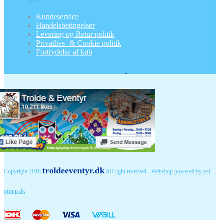
Kundeservice
Handelsbetingelser
Levering og Retur politik
Privatlivs- & Cookie politik
Fortrydelse af køb
troldeeventyr.dk
Copyright 2018
All right reserved -
Webshop powered by vsi-
group.dk